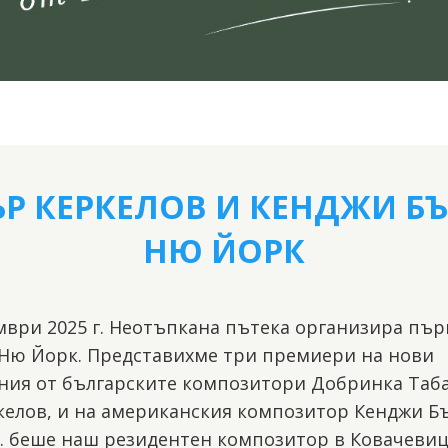
ЪР КЕРКЕЛОВ И КЕНДЖИ БЪ
НЮ ЙОРК
мври 2025 г. Неотъпкана пътека организира пър
 Ню Йорк. Представихме три премиери на нови
ния от българските композитори Добринка Таба
келов, и на американския композитор Кенджи Бъ
г. беше наш резидентен композитор в Ковачевиц