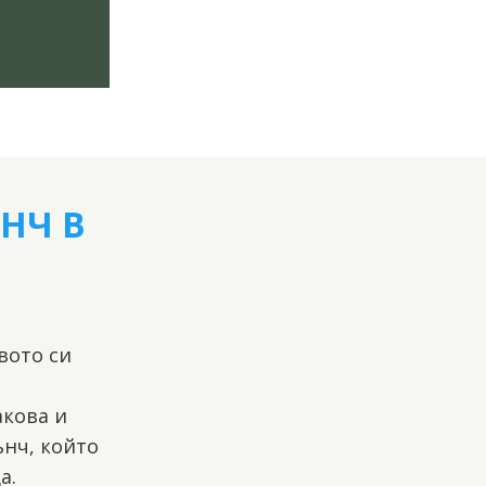
НЧ В
вото си
кова и
нч, който
а.