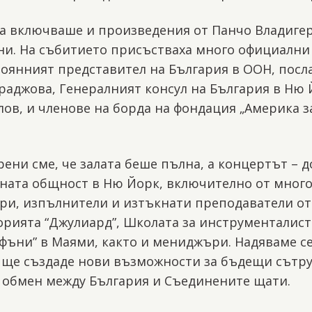
а включваше и произведения от Панчо Владигер
ни. На събитието присъстваха много официални 
тоянният представител на България в ООН, посл
раджова, Генералният консул на България в Ню Й
лов, и членове на борда на фондация „Америка з
ени сме, че залата беше пълна, а концертът – 
лната общност в Ню Йорк, включително от мног
ри, изпълнители и изтъкнати преподаватели от
орията “Джулиард”, Школата за инструменталис
ъни” в Маями, както и мениджъри. Надяваме се
 ще създаде нови възможности за бъдещи сътр
н обмен между България и Съединените щати.