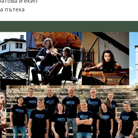
ратова и екип
а пътека