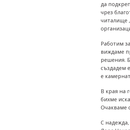
да подкреп
чрез благо
читалище „
организаци
Работим за
виждаме пр
решения. Б
създадем е
е камернат
В края на 
бихме иска
Очакваме с
С надежда,