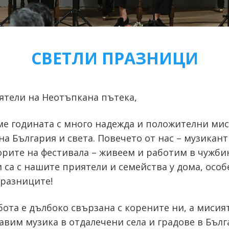
СВЕТЛИ ПРАЗНИЦИ
ятели на Неотъпкана пътека,
е годината с много надежда и положителни мис
а България и света. Повечето от нас – музикант
рите на фестивала – живеем и работим в чужби
 са с нашите приятели и семейства у дома, особ
празниците!
ота е дълбоко свързана с корените ни, а мисият
авим музика в отдалечени села и градове в Бълг