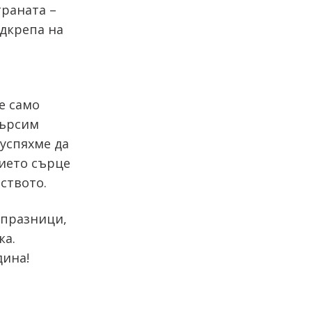
траната –
одкрепа на
е само
търсим
 успяхме да
чието сърце
ството.
 празници,
ка.
дина!