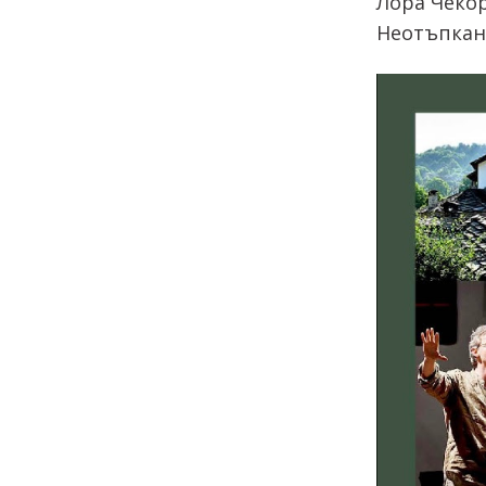
Лора Чеко
Неотъпкан