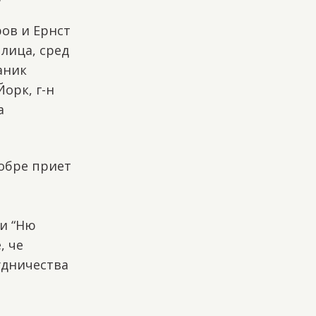
ов и Ернст
лица, сред
аник
орк, г-н
а
добре приет
о
ти “Ню
, че
удничества