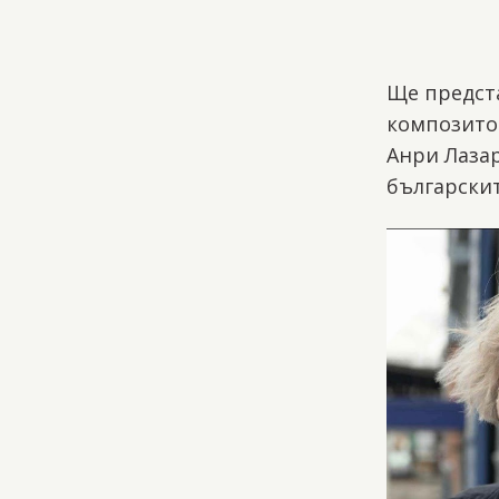
Ще предст
композито
Анри Лазар
български