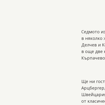
Седмото и
в няколко 
Делчев и К
в още две 
Кърпачево
Ще ни гос
Арцбергeр,
Швейцария
от класиче