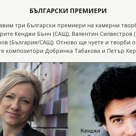
БЪЛГАРСКИ ПРЕМИЕРИ
авим три български премиери на камерни твор
рите Кенджи Бънч (САЩ), Валентин Силвестров (
ов (България/САЩ). Отново ще чуете и творби о
те композитори Добринка Табакова и Петър Кер