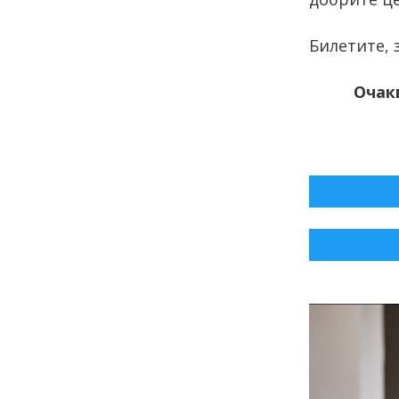
Билетите, 
Очак