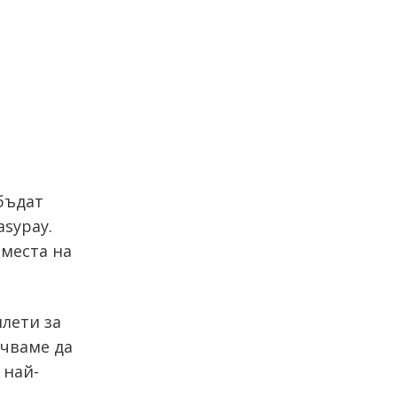
бъдат
asypay.
 места на
лети за
ъчваме да
 най-