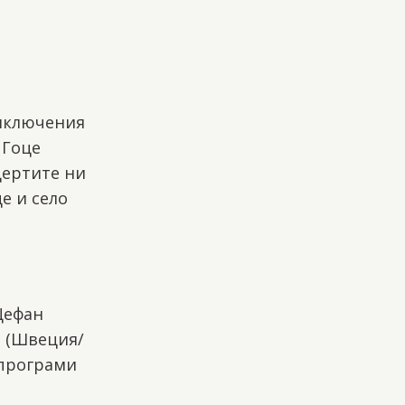
риключения
 Гоце
цертите ни
е и село
Щефан
т (Швеция/
 програми