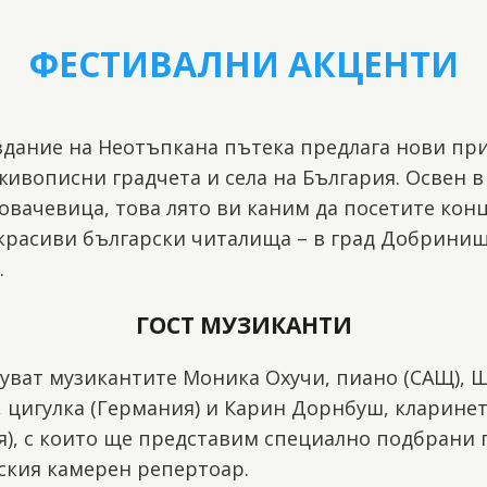
ФЕСТИВАЛНИ АКЦЕНТИ
здание на Неотъпкана пътека предлага нови п
живописни градчета и села на България. Освен в
овачевица, това лято ви каним да посетите кон
красиви български читалища – в град Добринищ
.
ГОСТ МУЗИКАНТИ
туват музикантите Моника Охучи, пиано (САЩ), 
 цигулка (Германия) и Карин Дорнбуш, кларине
), с които ще представим специално подбрани
ския камерен репертоар.