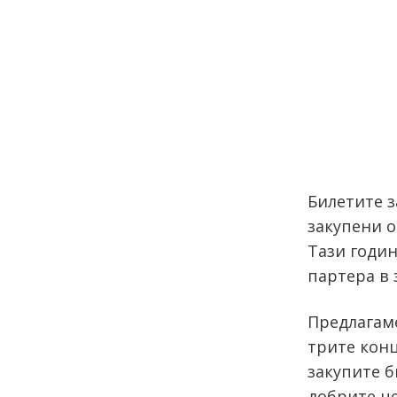
Билетите з
закупени о
Тази годин
партера в 
Предлагам
трите конц
закупите б
добрите ц