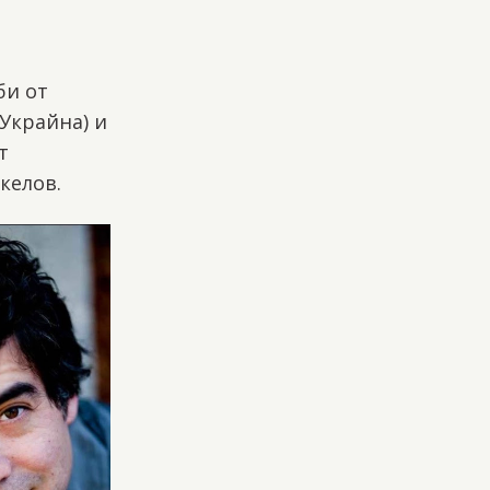
би от
Украйна) и
т
келов.