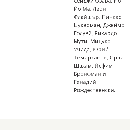
Сейджи Озава, Йо-
Йо Ма, Леон
Флайшър, Пинкас
Цукерман, Джеймс
Голуей, Рикардо
Мути, Мицуко
Учида, Юрий
Темирканов, Орли
Шахам, Йефим
Бронфман и
Генадий
Рождественски.