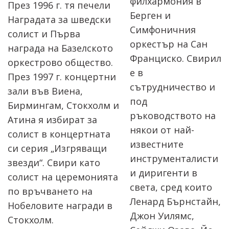
филхармония в
През 1996 г. тя печели
Берген и
Наградата за шведски
Симфоничния
солист и Първа
оркестър на Сан
награда на Базелското
Франциско. Свирил
оркестрово общество.
е в
През 1997 г. концертни
сътрудничество и
зали във Виена,
под
Бирмингам, Стокхолм и
ръководството на
Атина я избират за
някои от най-
солист в концертната
известните
си серия „Изгряващи
инструменталисти
звезди“. Свири като
и диригенти в
солист на церемонията
света, сред които
по връчването на
Ленард Бърнстайн,
Нобеловите награди в
Джон Уилямс,
Стокхолм.