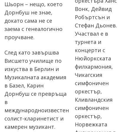
оркестъра Ханс
Шьорн – нещо, което
Bонк, Дейвид
Дорнбуш не знае,
Робъртсън и
докато сама не се
Стефан Дьонев.
заема с генеалогично
Участвал е в
проучване.
турнета и
концерти с
След като завършва
Нюйоркската
Висшето училище по
филхармония,
изкуства в Берлин и
Чикагския
Музикалната академия
симфоничен
в Базел, Карин
оркестър,
Дорнбуш се превръща
Кливландския
в
симфоничен
международноизвестен
оркестър,
солист-кларинетист и
Норвежката
камерен музикант.