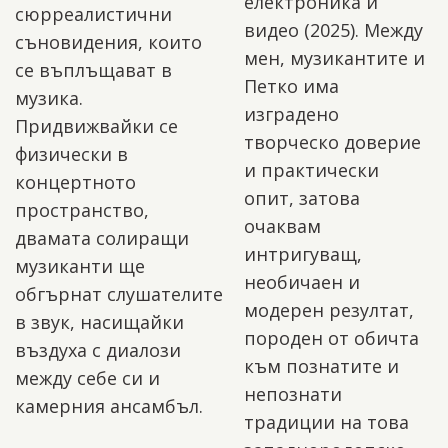
електроника и
сюрреалистични
видео (2025). Между
съновидения, които
мен, музикантите и
се въплъщават в
Петко има
музика.
изградено
Придвижвайки се
творческо доверие
физически в
и практически
концертното
опит, затова
пространство,
очаквам
двамата солиращи
интригуващ,
музиканти ще
необичаен и
обгърнат слушателите
модерен резултат,
в звук, насищайки
породен от обичта
въздуха с диалози
към познатите и
между себе си и
непознати
камерния ансамбъл.
традиции на това