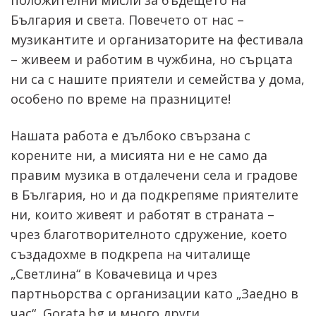
положителни мисли за бъдещето на
България и света. Повечето от нас –
музикантите и организаторите на фестивала
– живеем и работим в чужбина, но сърцата
ни са с нашите приятели и семейства у дома,
особено по време на празниците!
Нашата работа е дълбоко свързана с
корените ни, а мисията ни е не само да
правим музика в отдалечени села и градове
в България, но и да подкрепяме приятелите
ни, които живеят и работят в страната –
чрез благотворителното сдружение, което
създадохме в подкрепа на читалище
„Светлина“ в Ковачевица и чрез
партньорства с организации като „Заедно в
час“, Gorata.bg и много други.