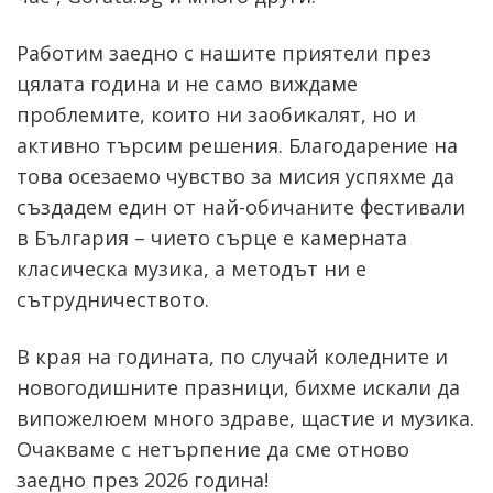
Работим заедно с нашите приятели през
цялата година и не само виждаме
проблемите, които ни заобикалят, но и
активно търсим решения. Благодарение на
това осезаемо чувство за мисия успяхме да
създадем един от най-обичаните фестивали
в България – чието сърце е камерната
класическа музика, а методът ни е
сътрудничеството.
В края на годината, по случай коледните и
новогодишните празници, бихме искали да
випожелюем много здраве, щастие и музика.
Очакваме с нетърпение да сме отново
заедно през 2026 година!