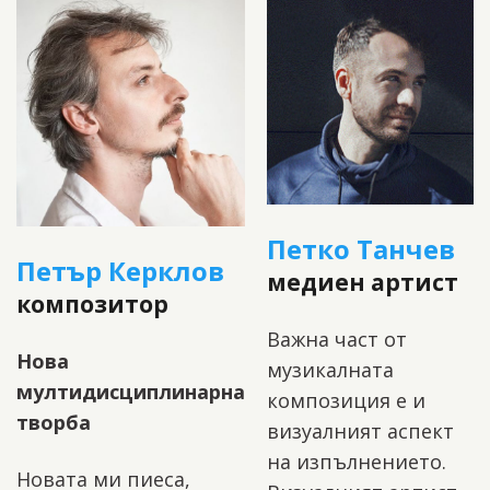
Петко Танчев
Петър Керклов
медиен артист
композитор
Важна част от
Нова
музикалната
мултидисциплинарна
композиция е и
творба
визуалният аспект
на изпълнението.
Новата ми пиеса,