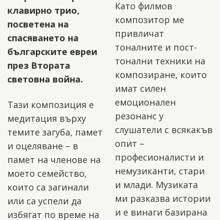
Като филмов
клавирно трио,
композитор ме
посветена на
привличат
спасяването на
тоналните и пост-
българските евреи
тонални техники на
през Втората
композиране, които
световна война.
имат силен
емоционален
Тази композиция е
резонанс у
медитация върху
слушатели с всякакъв
темите загуба, памет
опит –
и оцеляване – в
професионалисти и
памет на членове на
немузиканти, стари
моето семейство,
и млади. Музиката
които са загинали
ми разказва истории
или са успели да
и e винаги базирана
избягат по време на