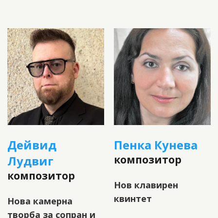
Дейвид
Пенка Кунева
Лудвиг
композитор
композитор
Нов клавирен
квинтет
Нова камерна
творба за сопран и