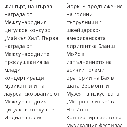
Фишър“, на Първа
Йорк. В продължение
награда от
на години
Международния
сътрудничи с
цигулков конкурс
швейцарско-
„Майкъл Хил”, Първа
американската
награда от
диригентка Бланш
Международните
Мойс в
прослушвания за
изпълнението на
млади
всички големи
концертиращи
оратории на Бах в
музиканти и на
щата Вермонт и
лауреатско звание от
Музея на изкуствата
Международния
„Метрополитън“ в
цигулков конкурс в
Ню Йорк.
Индианаполис.
Концертира често на
Музикалния фестивал