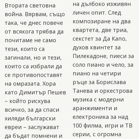
на дълбоко изживян
Втората световна
личен опит. След
война. Вярвам, също
композиране на два
така, че днес повече
квартета, две триа,
от всякога трябва да
секстет за Да Капо,
почитаме не само
духов квинтет за
тези, които са
Пилекадоне, пиеси за
загинали, но и тези,
соло пиано и чело, за
които са избрали да
пиано на четири
се противопоставят
ръце за Борислава
на омразата. Хора
Танева и оркестрова
като Димитър Пешев
музика с модерни
– който рискува
аранжименти и
всичко, за да спаси
електроника за над
хиляди български
100 филма, игри и ТВ
евреи – заслужават
серии, с огромна
да бъдат помнени и