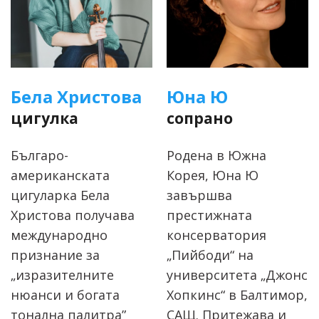
Бела Христова
Юна Ю
цигулка
сопрано
Българо-
Родена в Южна
американската
Корея, Юна Ю
цигуларка Бела
завършва
Христова получава
престижната
международно
консерватория
признание за
„Пийбоди“ на
„изразителните
университета „Джонс
нюанси и богата
Хопкинс“ в Балтимор,
тонална палитра”
САЩ. Притежава и