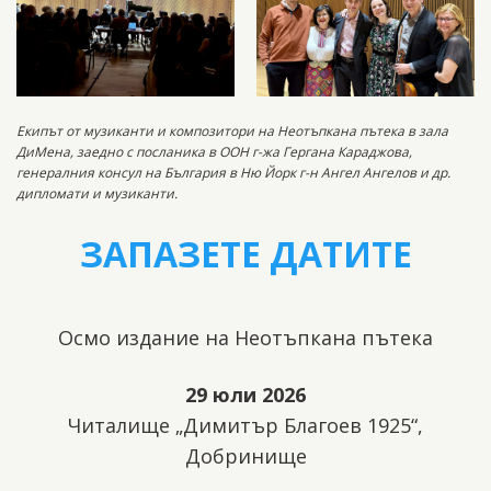
Екипът от музиканти и композитори на Неотъпкана пътека в зала
ДиМена, заедно с посланика в ООН г-жа Гергана Караджова,
генералния консул на България в Ню Йорк г-н Ангел Ангелов и др.
дипломати и музиканти.
ЗАПАЗЕТЕ ДАТИТЕ
Осмо издание на Неотъпкана пътека
29 юли 2026
Читалище „Димитър Благоев 1925“,
Добринище