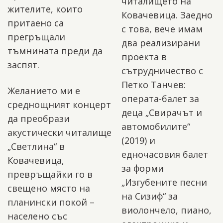
читалището на
жителите, които
Ковачевица. Заедно
притаено са
с това, вече имам
прегръщали
два реализирани
тъмнината преди да
проекта в
заспят.
сътрудничество с
Петко Танчев:
Желанието ми е
операта-балет за
среднощният концерт
деца „Свирачът и
да преобрази
автомобилите“
акустически читалище
(2019) и
„Светлина“ в
едночасовия балет
Ковачевица,
за форми
превръщайки го в
„Изгубените песни
свещено място на
на Сизиф“ за
планински покой –
виолончело, пиано,
населено със