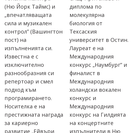
(Ню Йорк Таймс) и
диплома по
„впечатляващата
молекулярна
сила и музикален
биология от
контрол” (Вашингтон
Тексаския
пост) на
университет в Остин.
изпълненията си.
Лауреат е на
Известна е с
Международния
изключително
конкурс „Наумбург“ и
разнообразния си
финалист в
репертоар и смел
Международния
подход към
холандски вокален
програмирането.
конкурс и
Носителка е на
Международния
престижната награда
конкурс на Гилдията
за кариерно
на концертните
развитие „Ейвъри
изпълнители в Ню