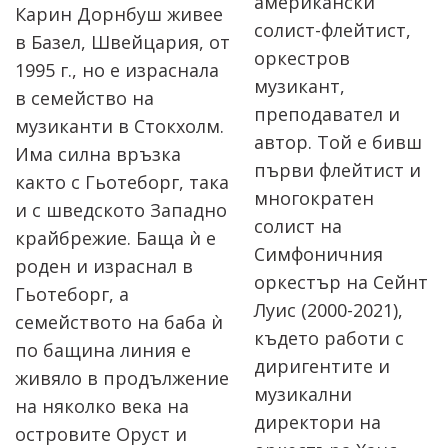
американски
Карин Дорнбуш живее
солист-флейтист,
в Базел, Швейцария, от
оркестров
1995 г., но е израснала
музикант,
в семейство на
преподавател и
музиканти в Стокхолм.
автор. Той е бивш
Има силна връзка
първи флейтист и
както с Гьотеборг, така
многократен
и с шведското Западно
солист на
крайбрежие. Баща ѝ е
Симфоничния
роден и израснал в
оркестър на Сейнт
Гьотеборг, а
Луис (2000-2021),
семейството на баба ѝ
където работи с
по бащина линия е
диригентите и
живяло в продължение
музикални
на няколко века на
директори на
островите Оруст и