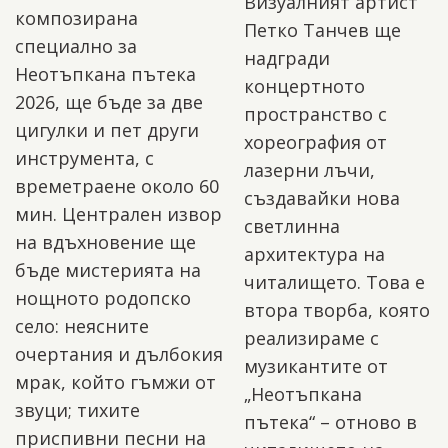
Визуалният артист
композирана
Петко Танчев ще
специално за
надгради
Неотъпкана пътека
концертното
2026, ще бъде за две
пространство с
цигулки и пет други
хореография от
инструмента, с
лазерни лъчи,
времетраене около 60
създавайки нова
мин. Централен извор
светлинна
на вдъхновение ще
архитектура на
бъде мистерията на
читалището. Това е
нощното родопско
втора творба, която
село: неясните
реализираме с
очертания и дълбокия
музикантите от
мрак, който гъмжи от
„Неотъпкана
звуци; тихите
пътека“ – отново в
приспивни песни на