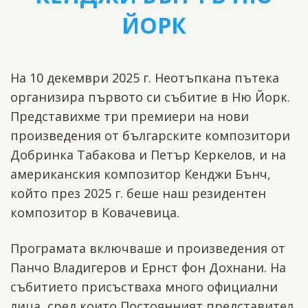
ЙОРК
На 10 декември 2025 г. Неотъпкана пътека
организира първото си събитие в Ню Йорк.
Представихме три премиери на нови
произведения от българските композитори
Добринка Табакова и Петър Керкелов, и на
американския композитор Кенджи Бънч,
който през 2025 г. беше наш резидентен
композитор в Ковачевица.
Програмата включваше и произведения от
Панчо Владигеров и Ернст фон Дохнани. На
събитието присъстваха много официални
лица, сред които Постоянният представител