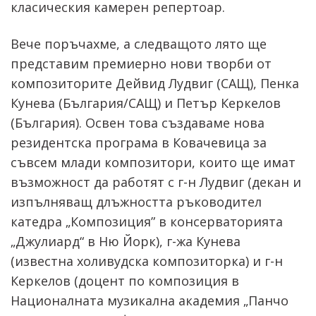
класическия камерен репертоар.
Вече поръчахме, а следващото лято ще
представим премиерно нови творби от
композиторите Дейвид Лудвиг (САЩ), Пенка
Кунева (България/САЩ) и Петър Керкелов
(България). Освен това създаваме нова
резидентска програма в Ковачевица за
съвсем млади композитори, които ще имат
възможност да работят с г-н Лудвиг (декан и
изпълняващ длъжността ръководител
катедра „Композиция” в консерваторията
„Джулиард“ в Ню Йорк), г-жа Кунева
(известна холивудска композиторка) и г-н
Керкелов (доцент по композиция в
Националната музикална академия „Панчо