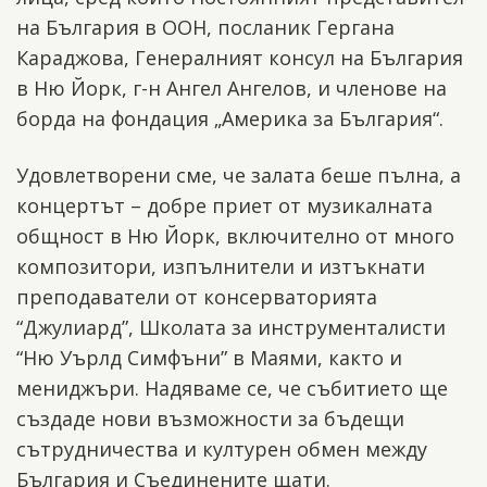
на България в ООН, посланик Гергана
Караджова, Генералният консул на България
в Ню Йорк, г-н Ангел Ангелов, и членове на
борда на фондация „Америка за България“.
Удовлетворени сме, че залата беше пълна, а
концертът – добре приет от музикалната
общност в Ню Йорк, включително от много
композитори, изпълнители и изтъкнати
преподаватели от консерваторията
“Джулиард”, Школата за инструменталисти
“Ню Уърлд Симфъни” в Маями, както и
мениджъри. Надяваме се, че събитието ще
създаде нови възможности за бъдещи
сътрудничества и културен обмен между
България и Съединените щати.