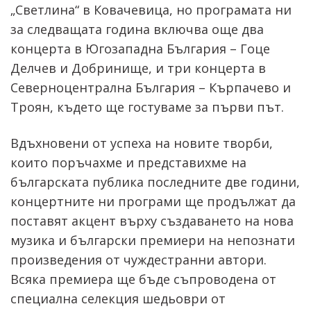
„Светлина“ в Ковачевица, но програмата ни
за следващата година включва още два
концерта в Югозападна България – Гоце
Делчев и Добринище, и три концерта в
Северноцентрална България – Кърпачево и
Троян, където ще гостуваме за първи път.
Вдъхновени от успеха на новите творби,
които поръчахме и представихме на
българската публика последните две години,
концертните ни програми ще продължат да
поставят акцент върху създаването на нова
музика и български премиери на непознати
произведения от чуждестранни автори.
Всяка премиера ще бъде съпроводена от
специална селекция шедьоври от