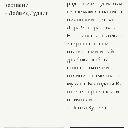
радост и ентусиазъм
чествани.
се заемам да напиша
– Дейвид Лудвиг
пиано квинтет за
Лора Чекоратова и
Неотъпкана пътека –
завръщане към
първата ми и най-
дълбока любов от
юношеските ми
години – камерната
музика. Благодаря Ви
от все сърце, скъпи
приятели.
– Пенка Кунева